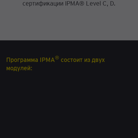
сертификации IPMA® Level C, D.
®
Программа IPMA
состоит из двух
модулей: