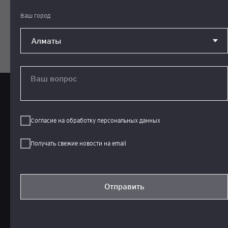
Ваш город
Ваш вопрос
Стоимость каждой части
Согласие на обработку персональных данных
включает:
Получать свежие новости на email
Комплект материалов, административная
Отправить
поддержка, консультации координаторов по
формату экзамена