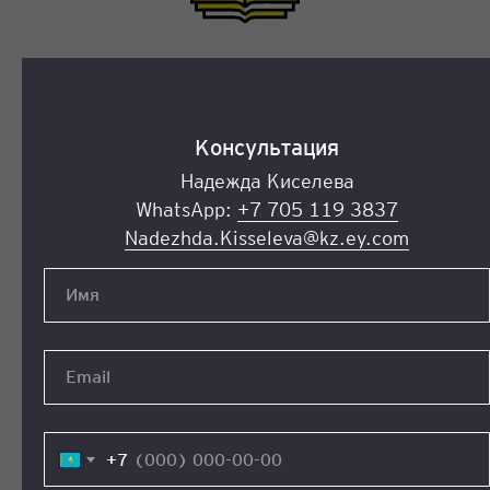
Возможность бесплатного повторного
посещения курса при соблюдении
определенных условий
Консультация
Надежда Киселева
WhatsApp:
+7 705 119 3837
Nadezhda.Kisseleva@kz.ey.com
Имя
Email
Организацию и проведение экзамена в
+7
удобные для вас сроки