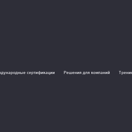
мии бизнеса EY
дународные сертификации
Решения для компаний
Трени
открытая атмосфера, которая позволяет раскрыть
процесс обучения вовлекающим, способствует обмен
ию новых деловых связей.