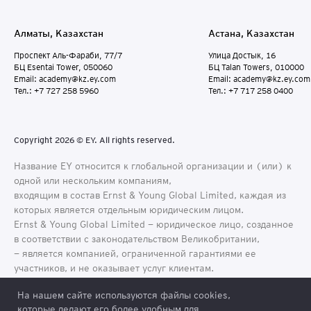
Алматы, Казахстан
Астана, Казахстан
Проспект Аль-Фараби, 77/7
Улица Достык, 16
БЦ Esentai Tower, 050060
БЦ Talan Towers, 010000
Email: academy@kz.ey.com
Email: academy@kz.ey.com
Тел.: +7 727 258 5960
Тел.: +7 717 258 0400
Copyright 2026 © EY. All rights reserved.
Название EY относится к глобальной организации и (или) к
одной или нескольким компаниям,
входящим в состав Ernst & Young Global Limited, каждая из
которых является отдельным юридическим лицом.
Ernst & Young Global Limited − юридическое лицо, созданное
в соответствии с законодательством Великобритании,
− является компанией, ограниченной гарантиями ее
участников, и не оказывает услуг клиентам.
На нашем сайте используются файлы cookies,
которые делают его более удобным для