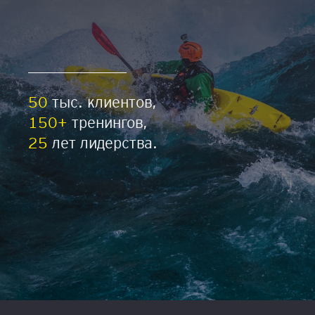
50
тыс. клиентов,
150+
тренингов,
25
лет лидерства.