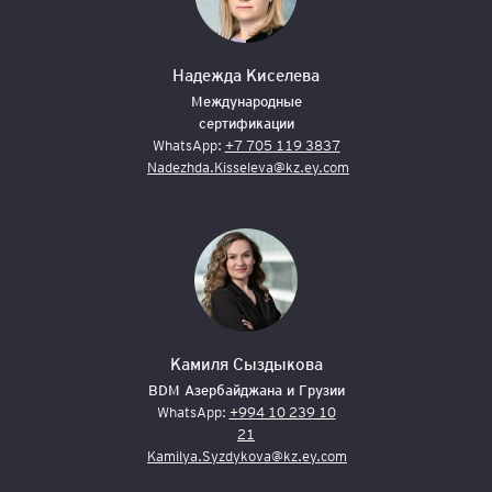
Надежда Киселева
Международные
сертификации
WhatsApp:
+7 705 119 3837
Nadezhda.Kisseleva@kz.ey.com
Камиля Сыздыкова
BDM Азербайджана и Грузии
WhatsApp:
+994 10 239 10
21
Kamilya.Syzdykova@kz.ey.com