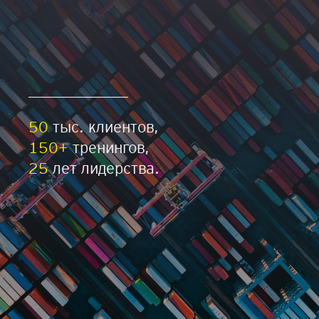
50
тыс. клиентов,
150+
тренингов,
25
лет лидерства.