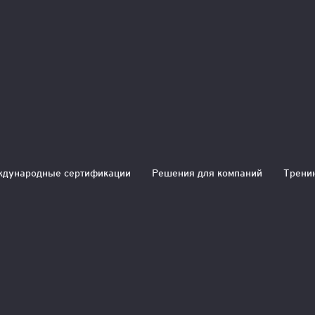
 интеллект
дународные сертификации
Решения для компаний
Трени
аны на
, развитие
ций и
дходов