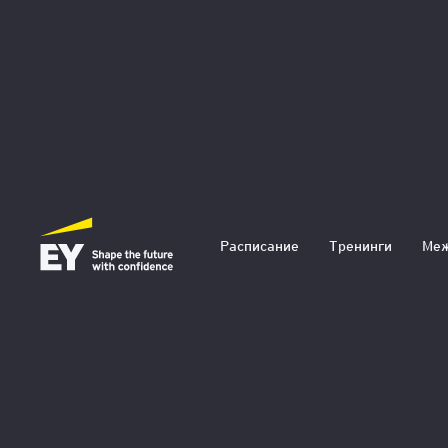
Искусственный
Расписание
Тренинги
Меж
Тренинги ориентиров
прикладной результат
актуальных компетен
внедрение новых по