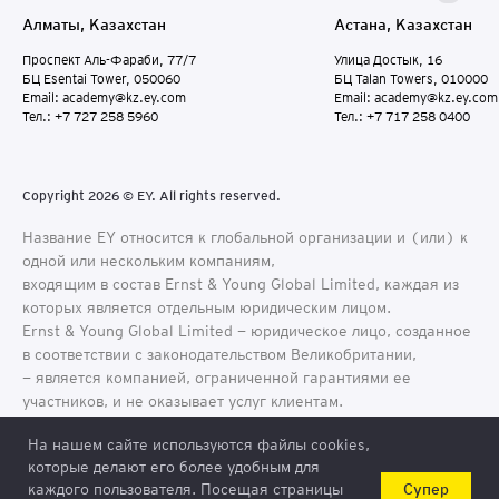
Алматы, Казахстан
Астана, Казахстан
Проспект Аль-Фараби, 77/7
Улица Достык, 16
БЦ Esentai Tower, 050060
БЦ Talan Towers, 010000
Email: academy@kz.ey.com
Email: academy@kz.ey.com
Тел.: +7 727 258 5960
Тел.: +7 717 258 0400
Copyright 2026 © EY. All rights reserved.
Название EY относится к глобальной организации и (или) к
одной или нескольким компаниям,
входящим в состав Ernst & Young Global Limited, каждая из
которых является отдельным юридическим лицом.
Ernst & Young Global Limited − юридическое лицо, созданное
в соответствии с законодательством Великобритании,
− является компанией, ограниченной гарантиями ее
участников, и не оказывает услуг клиентам.
На нашем сайте используются файлы cookies,
которые делают его более удобным для
Супер
каждого пользователя. Посещая страницы