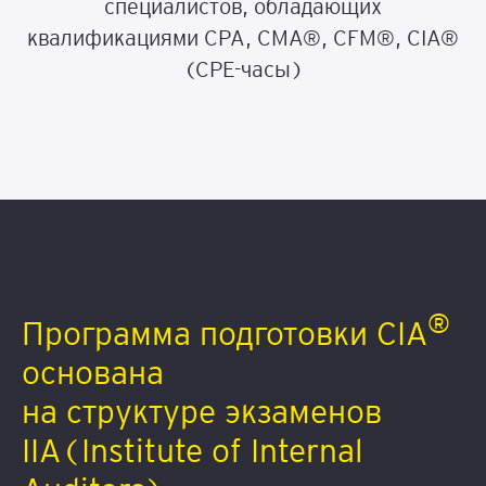
специалистов, обладающих
квалификациями CPA, CMA®, CFM®, CIA®
(CPE-часы)
®
Программа подготовки CIA
основана
на структуре экзаменов
IIA(Institute of Internal