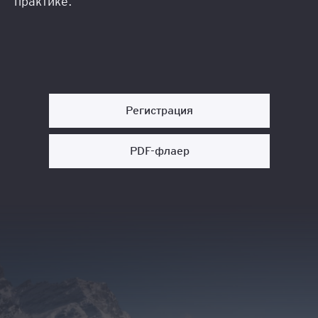
практике.
Регистрация
PDF-флаер