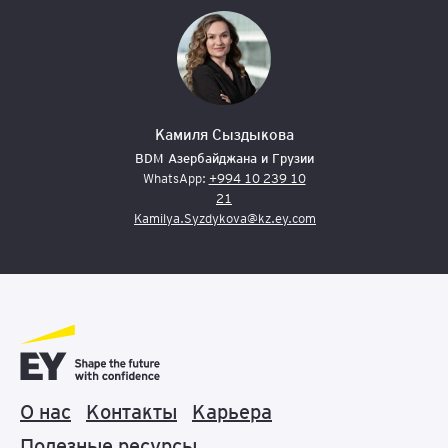
Камиля Сыздыкова
BDM Азербайджана и Грузии
WhatsApp:
+994 10 239 10
21
Kamilya.Syzdykova@kz.ey.com
О нас
Контакты
Карьера
Полезные ресурсы