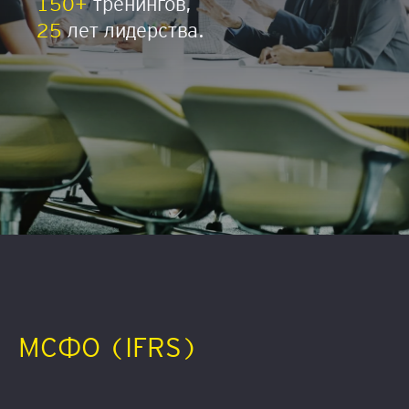
150+
тренингов,
25
лет лидерства.
МСФО (IFRS)