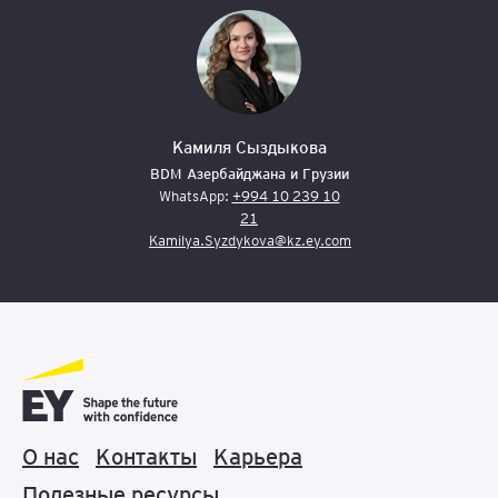
Камиля Сыздыкова
BDM Азербайджана и Грузии
WhatsApp:
+994 10 239 10
21
Kamilya.Syzdykova@kz.ey.com
О нас
Контакты
Карьера
Полезные ресурсы