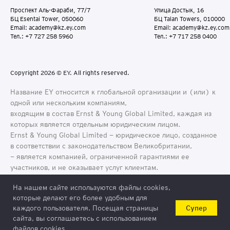
Проспект Аль-Фараби, 77/7
Улица Достык, 16
БЦ Esentai Tower, 050060
БЦ Talan Towers, 010000
Email: academy@kz.ey.com
Email: academy@kz.ey.com
Тел.: +7 727 258 5960
Тел.: +7 717 258 0400
Copyright 2026 © EY. All rights reserved.
Название EY относится к глобальной организации и (или) к
одной или нескольким компаниям,
входящим в состав Ernst & Young Global Limited, каждая из
которых является отдельным юридическим лицом.
Ernst & Young Global Limited − юридическое лицо, созданное
в соответствии с законодательством Великобритании,
− является компанией, ограниченной гарантиями ее
участников, и не оказывает услуг клиентам.
На нашем сайте используются файлы cookies,
которые делают его более удобным для
Супер
каждого пользователя. Посещая страницы
Консультация
сайта, вы соглашаетесь с использованием
файлов cookies