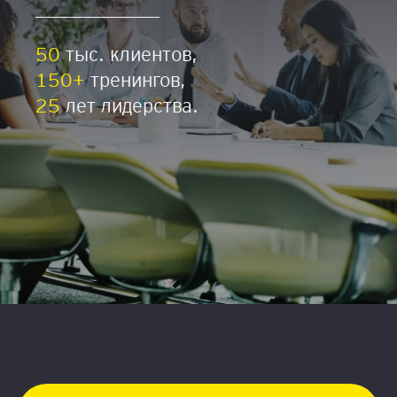
50
тыс. клиентов,
150+
тренингов,
25
лет лидерства.