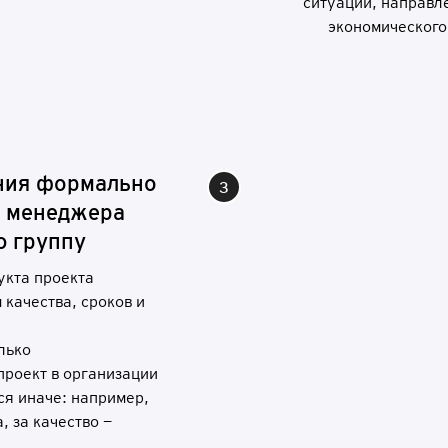
ситуации, направл
экономического
н
и
я
ф
ор
м
а
л
ь
н
о
 м
е
н
ед
ж
е
ра
ю
г
р
у
п
пу
укта проекта
 качества, сроков и
лько
проект в организации
ся иначе: например,
, за качество —