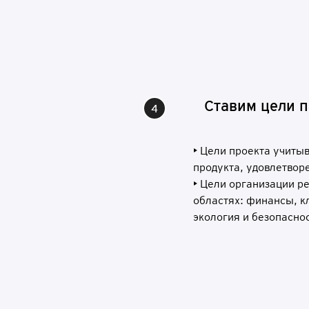
С
т
а
в
им
ц
е
л
и п
• Цели проекта учиты
продукта, удовлетвор
• Цели организации р
областях: финансы, к
экология и безопаснос