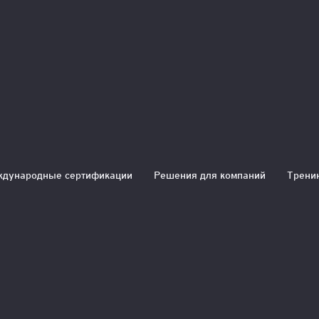
дународные сертификации
Решения для компаний
Трени
 10 шагов на старте проект