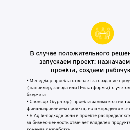
В с
л
у
ч
ае
п
о
л
о
жи
т
е
ль
н
о
го
р
еш
е
з
а
п
у
с
к
а
е
м
п
ро
е
кт:
н
а
зн
а
ч
а
е
м
п
р
о
е
к
т
а
,
со
з
дае
м р
а
б
о
чу
• Менеджер проекта отвечает за создание прод
(например, завода или IT-платформы) с учетом
бюджета
• Спонсор (куратор) проекта занимается не то
финансированием проекта, но и «продвигает» 
• В Agile-подходе роли в проекте распределяют
за бизнес-ценность отвечает владелец продукта
команда разработки