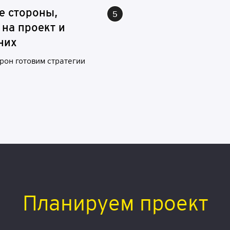
е
с
т
о
р
он
ы,
н
а
п
р
о
е
к
т
и
н
их
рон готовим стратегии
Планируем проект