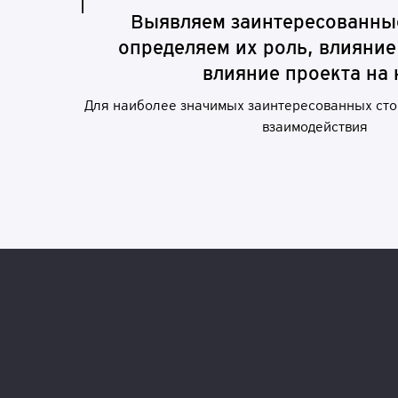
В
ы
я
в
ляе
м
з
а
ин
те
р
е
с
о
в
а
н
ны
оп
р
ед
е
ля
ем
и
х
р
о
л
ь,
в
л
и
я
н
и
е
в
л
и
ян
и
е
п
р
о
е
к
т
а
на
Для наиболее значимых заинтересованных сто
взаимодействия