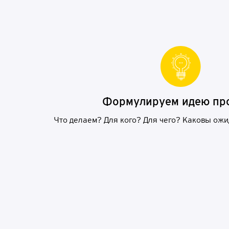
Ф
о
рм
у
л
и
р
у
е
м ид
е
ю
п
р
Что делаем? Для кого? Для чего? Каковы ож