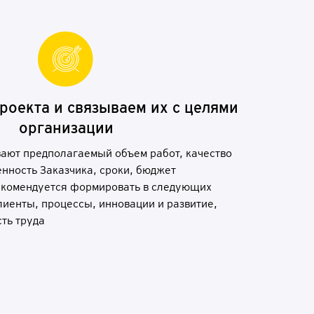
ро
е
к
т
а
и
с
в
язы
в
а
ем
и
х
с
ц
е
лям
и
ор
г
а
ни
з
а
ции
вают предполагаемый объем работ, качество
енность Заказчика, сроки, бюджет
екомендуется формировать в следующих
лиенты, процессы, инновации и развитие,
ть труда