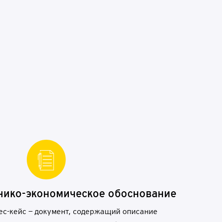
н
и
к
о-
э
к
о
н
о
ми
ч
е
с
к
о
е
о
б
о
с
но
в
а
н
ие
с-кейс — документ, содержащий описание