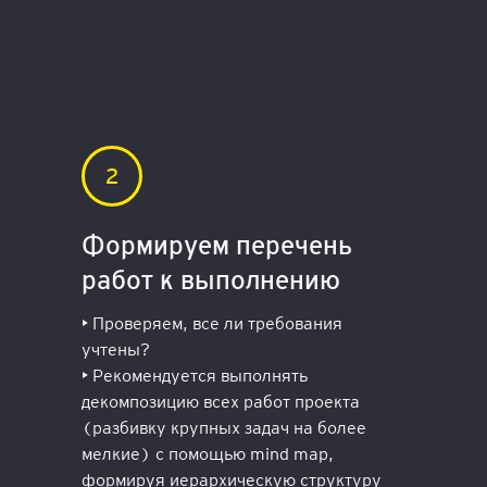
Ф
о
рм
и
р
у
ем
п
е
р
е
ч
е
нь
р
а
б
о
т
к
в
ып
ол
нен
ию
• Проверяем, все ли требования
учтены?
• Рекомендуется выполнять
декомпозицию всех работ проекта
(разбивку крупных задач на более
мелкие) с помощью mind map,
формируя иерархическую структуру