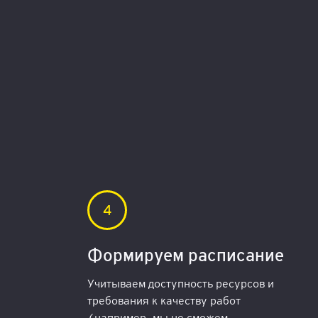
Ф
о
рм
и
р
у
ем р
ас
п
и
са
ни
е
Учитываем доступность ресурсов и
требования к качеству работ
(например, мы не сможем