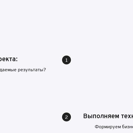
о
е
к
т
а
:
идаемые результаты?
В
ыпо
л
н
я
е
м
т
е
х
Формируем бизне