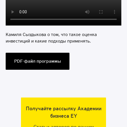
Камиля Сыздыкова о том, что такое оценка
инвестиций и какие подходы применять.
PDF-файл программы
Программа включает бизнес-игры
Получайте рассылку Академии
и тимбилдинги
бизнеса EY
Узнайте подробнее по ссылке
Статьи авторов по вашим