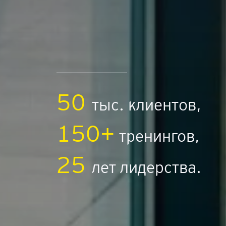
50
тыс. клиентов,
150+
тренингов,
25
лет лидерства.