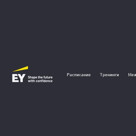
Оптимизация б
Расписание
Тренинги
Меж
2 дня | 16 академических
12 CPD-единиц | 14 CPE-
Регистрация
PDF-файл