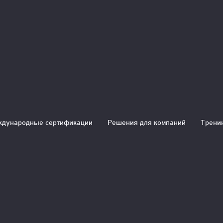
изнес-процессов 
дународные сертификации
Решения для компаний
Трени
 часов
часов