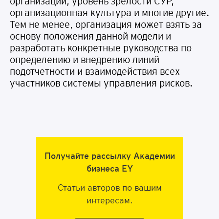
организации, уровень зрелости СУР,
организационная культура и многие другие.
Тем не менее, организация может взять за
основу положения данной модели и
разработать конкретные руководства по
определению и внедрению линий
подотчетности и взаимодействия всех
участников системы управления рисков.
Программа включает бизнес-игры
Получайте рассылку Академии
и тимбилдинги
бизнеса EY
Узнайте подробнее по ссылке
Статьи авторов по вашим
интересам.