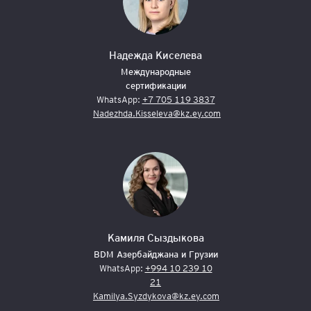
Надежда Киселева
Международные
сертификации
WhatsApp:
+7 705 119 3837
Nadezhda.Kisseleva@kz.ey.com
Камиля Сыздыкова
BDM Азербайджана и Грузии
WhatsApp:
+994 10 239 10
21
Kamilya.Syzdykova@kz.ey.com