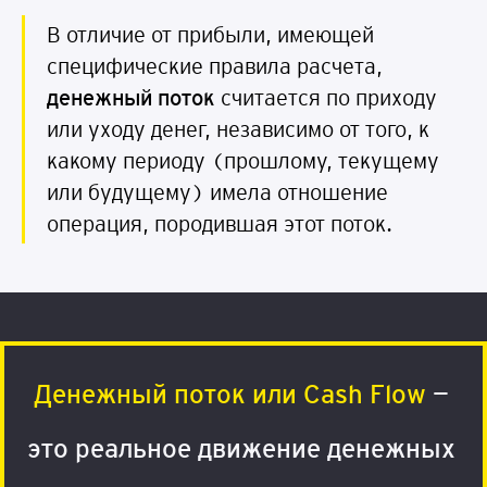
В отличие от прибыли, имеющей
специфические правила расчета,
д
е
н
ежн
ый
п
о
т
о
к
считается по приходу
или уходу денег, независимо от того, к
какому периоду (прошлому, текущему
или будущему) имела отношение
операция, породившая этот поток.
Денежный поток или Cash Flo
w
—
это реальное движение денежных