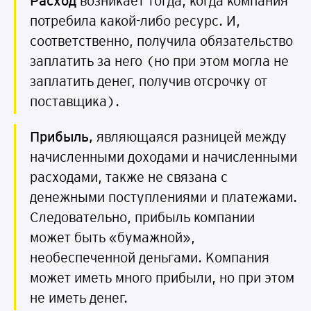
Р
а
с
х
о
д
возникает тогда, когда компания
потребила какой-либо ресурс. И,
соответственно, получила обязательство
заплатить за него (но при этом могла не
заплатить денег, получив отсрочку от
поставщика).
Приб
ы
л
ь,
являющаяся разницей между
начисленными доходами и начисленными
расходами, также не связана с
денежными поступлениями и платежами.
Следовательно, прибыль компании
может быть «бумажной»,
необеспеченной деньгами. Компания
может иметь много прибыли, но при этом
не иметь денег.