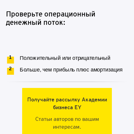
Проверьте операционный
денежный поток:
Программа включает бизнес-игры
Получайте рассылку Академии
и тимбилдинги
бизнеса EY
Узнайте подробнее по ссылке
Статьи авторов по вашим
интересам.