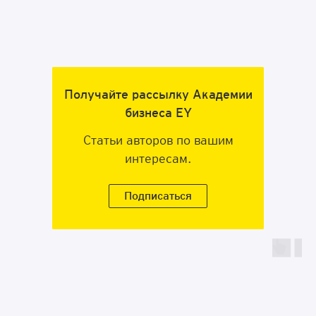
Программа включает бизнес-игры
Получайте рассылку Академии
и тимбилдинги
бизнеса EY
Узнайте подробнее по ссылке
Статьи авторов по вашим
интересам.
Подписаться
Подробнее