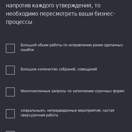
напротив каждого утверждения, то
необходимо пересмотреть ваши бизнес-
процессы
Б
о
льш
о
й
о
б
ъ
е
м
ра
б
о
т
ы п
о
исп
ра
вл
е
ни
ю ранее сделанных
ошибок
Б
о
льш
ое
к
о
лич
е
ст
в
о
с
о
б
р
аний,
с
о
вещ
ан
ий
М
н
о
г
о
чи
с
л
е
нн
ые
з
ап
р
о
с
ы
п
о
з
а
п
о
лн
е
ни
ю «срочных форм»
«
А
в
раль
н
ы
е
»
,
н
е
п
р
е
д
в
и
д
е
н
н
ы
е мероприятия, частая
сверхурочная работа