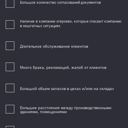
Б
о
льш
ое
к
о
лич
е
ст
в
о
с
о
г
ла
с
о
в
ан
и
й документов
Наличи
е
в
к
омпа
н
ии
«
г
е
р
о
е
в»,
к
о
т
о
р
ы
е спасают компанию
в нештатных ситуациях
Длительное обслуживание клиентов
Много брака, рекламаций, жалоб от клиентов
Большой объем запасов в цехах и/или на складах
Большие расстояния между производственными
зданиями, помещениями