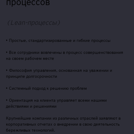
процессов
(Le
an
-
п
ро
ц
е
с
с
ы)
• Простые, стандартизированные и гибкие процессы
• Все сотрудники вовлечены в процесс совершенствования
на своем рабочем месте
• Философия управления, основанная на уважении и
принципе долгосрочности
• Системный подход к решению проблем
• Ориентация на клиента управляет всеми нашими
действиями и решениями
Крупнейшие компании из различных отраслей заявляют в
корпоративных отчетах о внедрении в свою деятельность
бережливых технологий.