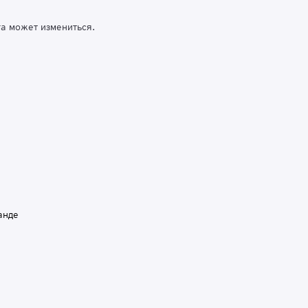
га может измениться.
анде